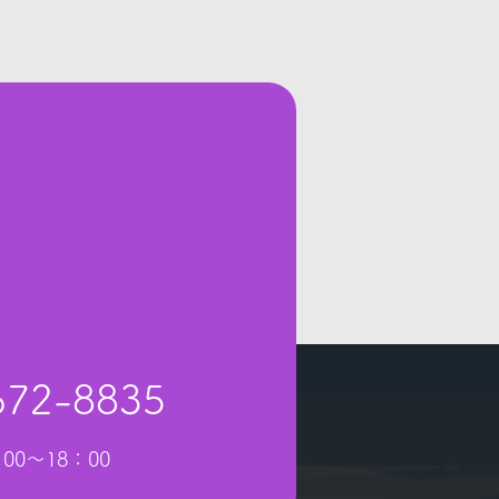
672-8835
00〜18：00