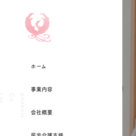
ホーム
事業内容
.
p
h
o
e
n
i
x
C
o
.
,
L
t
d
会社概要
居宅介護支援